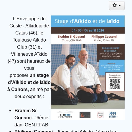
L’Enveloppe du
Geste - Aïkidojo de
Catus (46), le
Toulouse Aïkido
Club (31) et
Villeneuve Aïkido
(47) sont heureux de
vous
proposer
un stage
d’Aïkido et de Iaïdo
à Cahors
, animé par
deux experts :
Brahim Si
Guesmi
– 6ème
dan, CEN FFAB
Philippe Cocconi
– 6ème dan Aïkido, 4ème dan